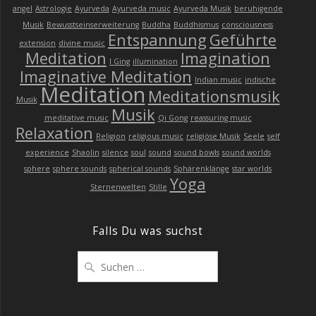
angel
Astrologie
Ayurveda
Ayurveda music
Ayurveda Musik
beruhigende
Musik
Bewusstseinserweiterung
Buddha
Buddhismus
consciousness
Entspannung
Geführte
extension
divine music
Meditation
Imagination
I Ging
illumination
Imaginative Meditation
Indian music
indische
Meditation
Meditationsmusik
Musik
Musik
meditative music
Qi Gong
reassuring music
Relaxation
Religion
religious music
religiöse Musik
Seele
self
experience
Shaolin
silence
soul
sound
sound bowls
sound worlds
sphere
sphere sounds
spherical sounds
Sphärenklänge
star worlds
Yoga
Sternenwelten
Stille
Falls Du was suchst