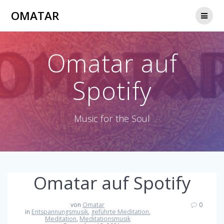
OMATAR
Omatar auf
Spotify
Music for the Soul
Omatar auf Spotify
von
Omatar
0
in
Entspannungsmusik
,
geführte Meditation
,
Meditation
,
Meditationsmusik