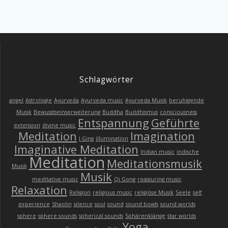
Schlagwörter
angel
Astrologie
Ayurveda
Ayurveda music
Ayurveda Musik
beruhigende
Musik
Bewusstseinserweiterung
Buddha
Buddhismus
consciousness
Entspannung
Geführte
extension
divine music
Meditation
Imagination
I Ging
illumination
Imaginative Meditation
Indian music
indische
Meditation
Meditationsmusik
Musik
Musik
meditative music
Qi Gong
reassuring music
Relaxation
Religion
religious music
religiöse Musik
Seele
self
experience
Shaolin
silence
soul
sound
sound bowls
sound worlds
sphere
sphere sounds
spherical sounds
Sphärenklänge
star worlds
Yoga